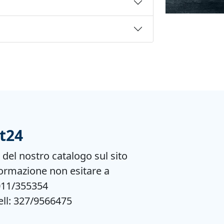
t24
e del nostro catalogo sul sito
ormazione non esitare a
 011/355354
ell: 327/9566475