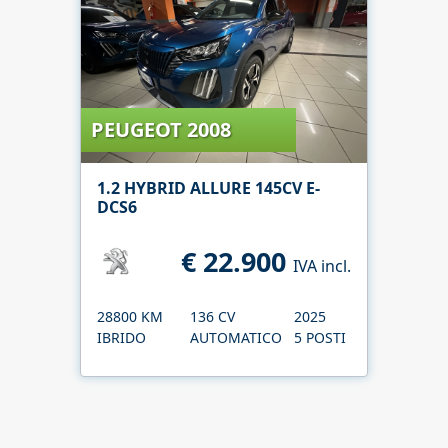
LANCIA YPSILON
1.0 FIREFLY 70 CV START&STOP
HYBRID SILVER PLUS
€ 12.490
IVA incl.
26900 KM
70 CV
2023
IBRIDO
MANUALE
5 POSTI