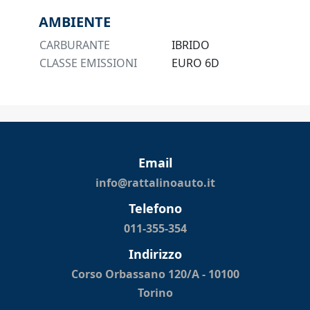
AMBIENTE
CARBURANTE
IBRIDO
CLASSE EMISSIONI
EURO 6D
Email
info@rattalinoauto.it
Telefono
011-355-354
Indirizzo
Corso Orbassano 120/A - 10100
Torino